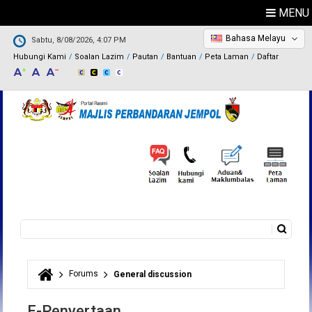
MENU
Bahasa Melayu
Sabtu, 8/08/2026, 4:07 PM
Hubungi Kami
Soalan Lazim
Pautan
Bantuan
Peta Laman
Daftar
Carian
Borang carian
Forums
General discussion
Anda di sini
E-Penyertaan