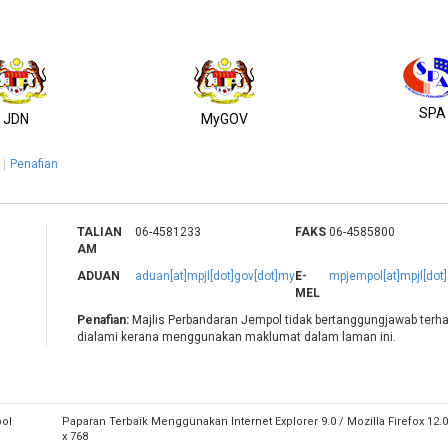
SPA
JDN
MyGOV
Penafian
TALIAN
06-4581233
FAKS
06-4585800
AM
ADUAN
aduan[at]mpjl[dot]gov[dot]my
E-
mpjempol[at]mpjl[dot
MEL
Penafian:
Majlis Perbandaran Jempol tidak bertanggungjawab terh
dialami kerana menggunakan maklumat dalam laman ini.
pol
Paparan Terbaik Menggunakan Internet Explorer 9.0 / Mozilla Firefox 12
x 768