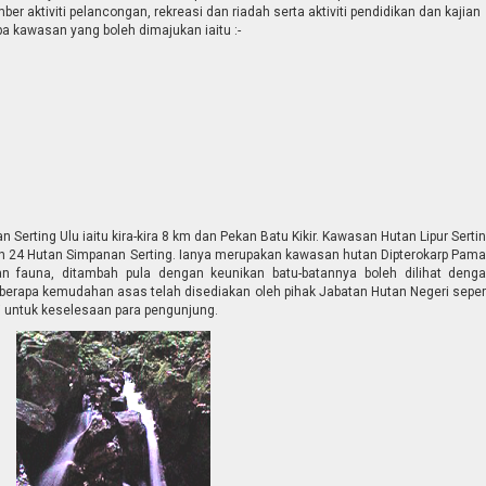
er aktiviti pelancongan, rekreasi dan riadah serta aktiviti pendidikan dan kajian
pa kawasan yang boleh dimajukan iaitu :-
n Serting Ulu iaitu kira-kira 8 km dan Pekan Batu Kikir. Kawasan Hutan Lipur Serti
dan 24 Hutan Simpanan Serting. Ianya merupakan kawasan hutan Dipterokarp Pam
an fauna, ditambah pula dengan keunikan batu-batannya boleh dilihat deng
berapa kemudahan asas telah disediakan oleh pihak Jabatan Hutan Negeri seper
 untuk keselesaan para pengunjung.