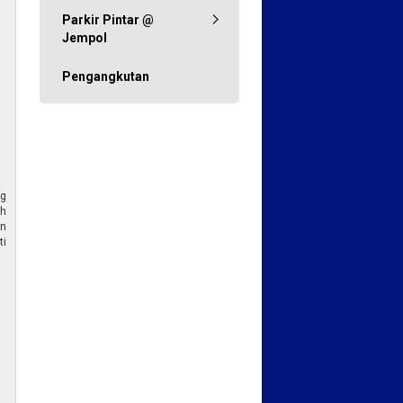
Parkir Pintar @
Jempol
Pengangkutan
ng
ah
an
ti