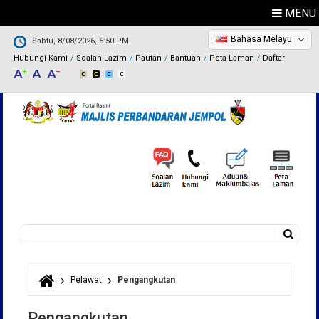
MENU
Bahasa Melayu
Sabtu, 8/08/2026, 6:50 PM
Hubungi Kami
Soalan Lazim
Pautan
Bantuan
Peta Laman
Daftar
Carian
Borang carian
Pelawat
Pengangkutan
Anda di sini
Pengangkutan