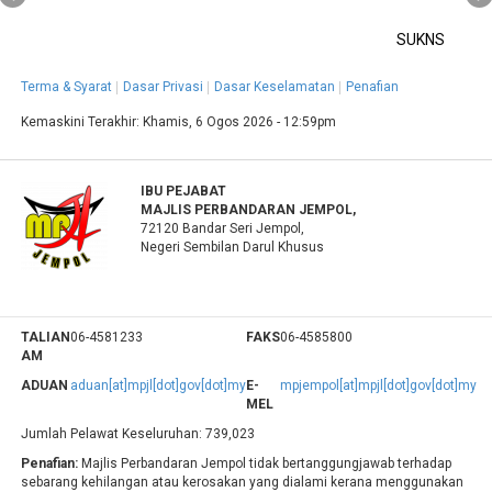
SUKNS
Terma & Syarat
Dasar Privasi
Dasar Keselamatan
Penafian
Kemaskini Terakhir:
Khamis, 6 Ogos 2026 - 12:59pm
IBU PEJABAT
MAJLIS PERBANDARAN JEMPOL,
72120 Bandar Seri Jempol,
Negeri Sembilan Darul Khusus
TALIAN
06-4581233
FAKS
06-4585800
AM
ADUAN
aduan[at]mpjl[dot]gov[dot]my
E-
mpjempol[at]mpjl[dot]gov[dot]my
MEL
Jumlah Pelawat Keseluruhan:
739,023
Penafian:
Majlis Perbandaran Jempol tidak bertanggungjawab terhadap
sebarang kehilangan atau kerosakan yang dialami kerana menggunakan