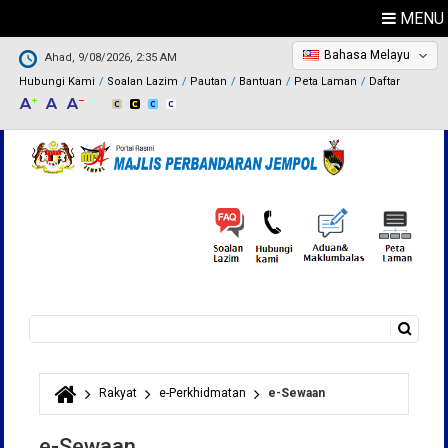
MENU
Bahasa Melayu
Ahad, 9/08/2026, 2:35 AM
Hubungi Kami
Soalan Lazim
Pautan
Bantuan
Peta Laman
Daftar
Carian
Borang carian
Rakyat
e-Perkhidmatan
e-Sewaan
Anda di sini
e-Sewaan