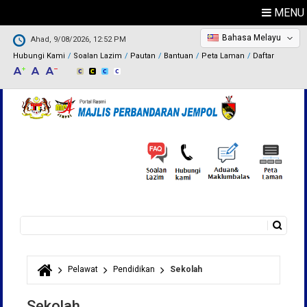
MENU
Bahasa Melayu
Ahad, 9/08/2026, 12:52 PM
Hubungi Kami
Soalan Lazim
Pautan
Bantuan
Peta Laman
Daftar
Carian
Borang carian
Pelawat
Pendidikan
Sekolah
Anda di sini
Sekolah