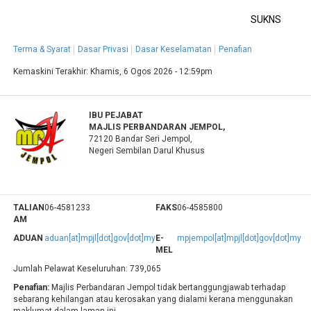
SUKNS
Terma & Syarat
Dasar Privasi
Dasar Keselamatan
Penafian
Kemaskini Terakhir:
Khamis, 6 Ogos 2026 - 12:59pm
IBU PEJABAT
MAJLIS PERBANDARAN JEMPOL,
72120 Bandar Seri Jempol,
Negeri Sembilan Darul Khusus
TALIAN
06-4581233
FAKS
06-4585800
AM
ADUAN
aduan[at]mpjl[dot]gov[dot]my
E-
mpjempol[at]mpjl[dot]gov[dot]my
MEL
Jumlah Pelawat Keseluruhan:
739,065
Penafian:
Majlis Perbandaran Jempol tidak bertanggungjawab terhadap
sebarang kehilangan atau kerosakan yang dialami kerana menggunakan
maklumat dalam laman ini.