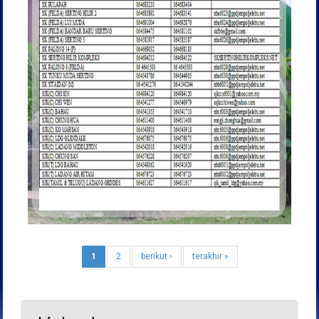
1
2
berikut ›
terakhir »