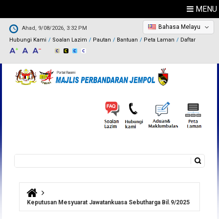
MENU
Bahasa Melayu
Ahad, 9/08/2026, 3:32 PM
Hubungi Kami
Soalan Lazim
Pautan
Bantuan
Peta Laman
Daftar
Carian
Borang carian
Anda di sini
Keputusan Mesyuarat Jawatankuasa Sebutharga Bil.9/2025